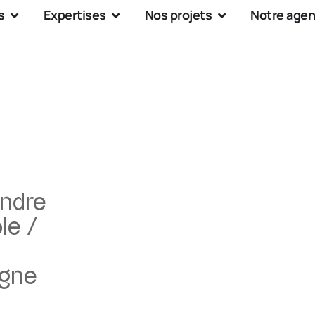
s
Expertises
Nos projets
Notre age
ondre
le /
igne